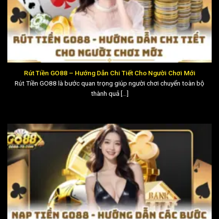
Rút Tiền GO88 – Hướng Dẫn Chi Tiết Cho Người Chơi Mới
Rút Tiền GO88 là bước quan trọng giúp người chơi chuyển toàn bộ
thành quả [...]