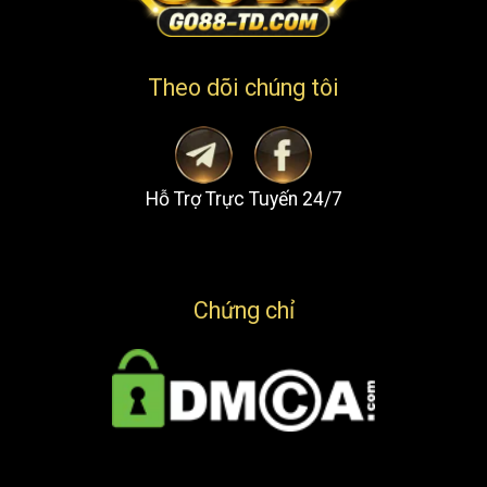
Theo dõi chúng tôi
Hỗ Trợ Trực Tuyến 24/7
Chứng chỉ