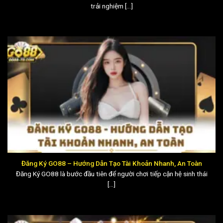
trải nghiệm [...]
Đăng Ký GO88 – Hướng Dẫn Tạo Tài Khoản Nhanh, An Toàn
Đăng Ký GO88 là bước đầu tiên để người chơi tiếp cận hệ sinh thái
[...]