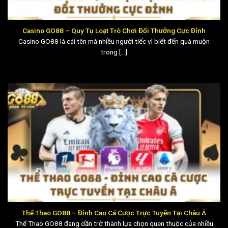
Casino GO88 – Quy Tụ Loạt Trò Chơi Đổi Thưởng Cực Đỉnh
Casino GO88 là cái tên mà nhiều người tiếc vì biết đến quá muộn
trong [...]
Thể Thao GO88 – Đỉnh Cao Cá Cược Trực Tuyến Tại Châu Á
Thể Thao GO88 đang dần trở thành lựa chọn quen thuộc của nhiều